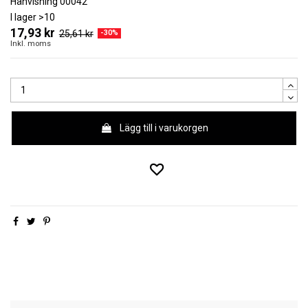
Hänvisning
00042
I lager
>10
17,93 kr
25,61 kr
-30%
Inkl. moms
Lägg till i varukorgen