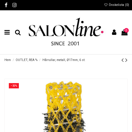
Önskelista (
0
)
0
Hem
OUTLET, REA %
Hårrullar, metall, Ø17mm, 6 st.
−30%