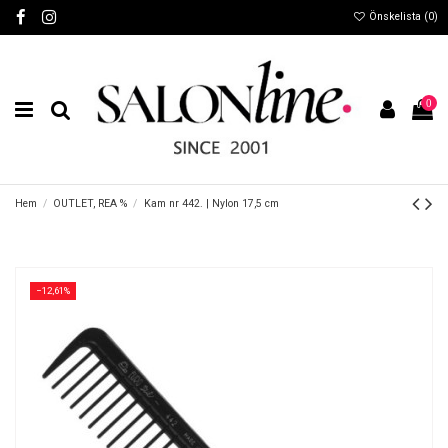
Önskelista (
0
)
0
Hem
OUTLET, REA %
Kam nr 442. | Nylon 17,5 cm
−12,61%