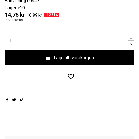
Hänvisning
00442
I lager
>10
14,76 kr
16,89 kr
-12,61%
Inkl. moms
Lägg till i varukorgen