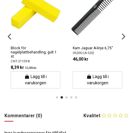
Block för
Kam Jaguar A-linje 6,75"
nagelplattbehandling, gult 1
05200/(A-520)
st.
46,00 kr
CNT-21109-B
8,39 kr
11,99 kr
Lägg till i
Lägg till i
varukorgen
varukorgen
Kommentarer (0)
Kvalitet
Inga kundrecensioner för tillfället.