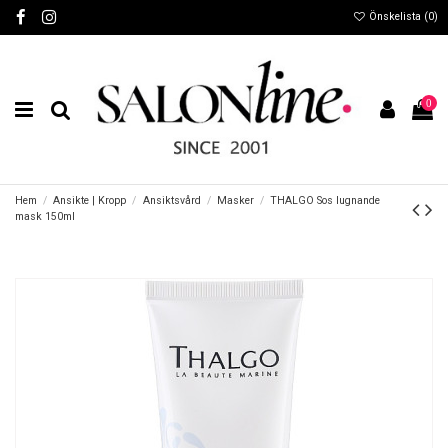
Önskelista (
0
)
0
Hem
Ansikte | Kropp
Ansiktsvård
Masker
THALGO Sos lugnande
mask 150ml