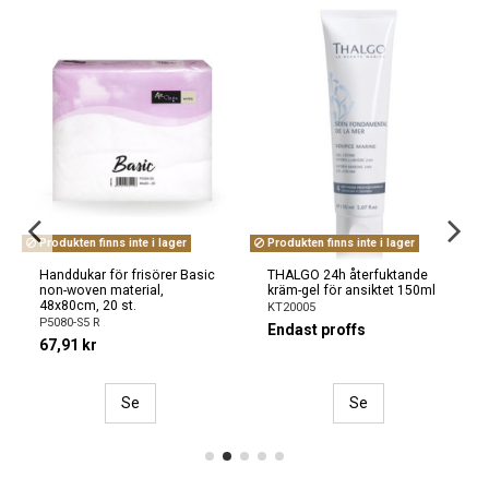
Produkten finns inte i lager
Produkten finns inte i lager
Handdukar för frisörer Basic
THALGO 24h återfuktande
non-woven material,
kräm-gel för ansiktet 150ml
48x80cm, 20 st.
KT20005
P5080-S5 R
Endast proffs
67,91 kr
Se
Se