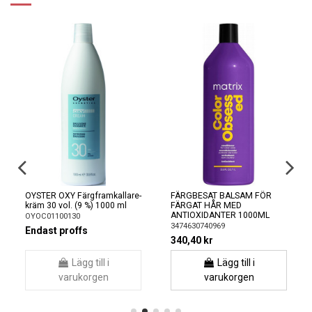
OYSTER OXY Färgframkallare-
FÄRGBESAT BALSAM FÖR
kräm 30 vol. (9 %) 1000 ml
FÄRGAT HÅR MED
ANTIOXIDANTER 1000ML
OYOC01100130
3474630740969
Endast proffs
340,40 kr
Lägg till i
Lägg till i
varukorgen
varukorgen