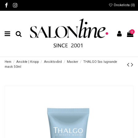
Önskelista (
0
)
0
Hem
Ansikte | Kropp
Ansiktsvård
Masker
THALGO Sos lugnande
mask 50ml