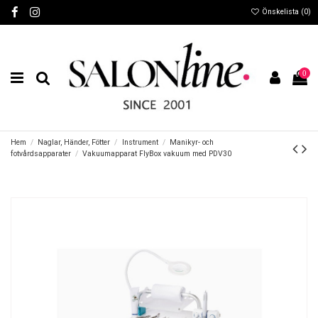
Önskelista (
0
)
0
Hem
Naglar, Händer, Fötter
Instrument
Manikyr- och
fotvårdsapparater
Vakuumapparat FlyBox vakuum med PDV30