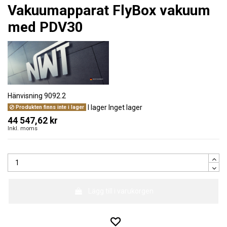
Vakuumapparat FlyBox vakuum
med PDV30
Hänvisning
9092.2
I lager
Inget lager
Produkten finns inte i lager
44 547,62 kr
Inkl. moms
Lägg till i varukorgen