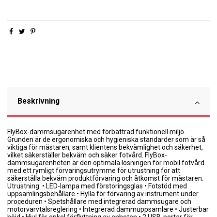
Beskrivning
FlyBox-dammsugarenhet med förbättrad funktionell miljö.
Grunden är de ergonomiska och hygieniska standarder som är så
viktiga för mästaren, samt klientens bekvämlighet och säkerhet,
vilket säkerställer bekväm och säker fotvård. FlyBox-
dammsugarenheten är den optimala lösningen för mobil fotvård
med ett rymligt förvaringsutrymme för utrustning för att
säkerställa bekväm produktförvaring och åtkomst för mästaren.
Utrustning: • LED-lampa med förstoringsglas • Fotstöd med
uppsamlingsbehållare • Hylla för förvaring av instrument under
proceduren • Spetshållare med integrerad dammsugare och
motorvarvtalsreglering • Integrerad dammuppsamlare • Justerbar
höjd • Hjul för enkel förflyttning av enheten • 2 USB-portar för