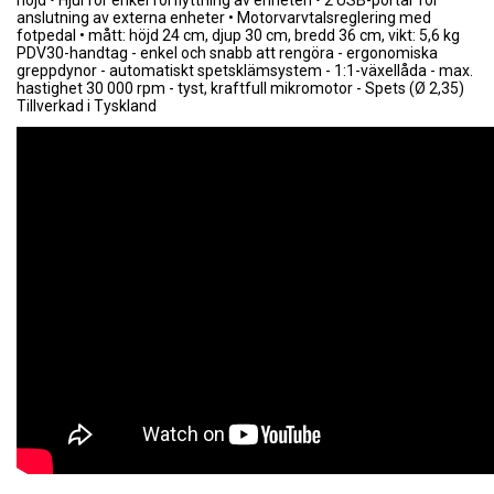
anslutning av externa enheter • Motorvarvtalsreglering med
fotpedal • mått: höjd 24 cm, djup 30 cm, bredd 36 cm, vikt: 5,6 kg
PDV30-handtag - enkel och snabb att rengöra - ergonomiska
greppdynor - automatiskt spetsklämsystem - 1:1-växellåda - max.
hastighet 30 000 rpm - tyst, kraftfull mikromotor - Spets (Ø 2,35)
Tillverkad i Tyskland