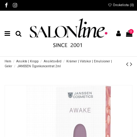
Önskelista (
0
)
0
Hem
Ansikte | Kropp
Ansiktsvård
Krämer | Vätskor | Emulsioner |
Geler
JANSSEN Ögonkoncentrat 2ml