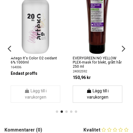
Artego It's Color O2 oxidant
EVERYGREEN NO YELLOW
6% 1000ml
PLEX-mask för blekt, grått hår
250 ml
164006
24002592
Endast proffs
150,96 kr
Lägg till i
Lägg till i
varukorgen
varukorgen
Kommentarer (0)
Kvalitet