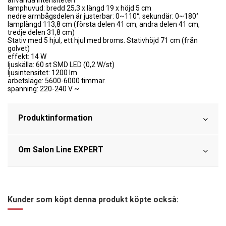
lamphuvud: bredd 25,3 x längd 19 x höjd 5 cm
nedre armbågsdelen är justerbar: 0~110°;
sekundär: 0~180°
lamplängd 113,8 cm (första delen 41 cm, andra delen 41 cm,
tredje delen 31,8 cm)
Stativ med 5 hjul, ett hjul med broms.
Stativhöjd 71 cm (från
golvet)
effekt: 14 W
ljuskälla: 60 st
SMD LED (0,2 W/st)
ljusintensitet: 1200 lm
arbetsläge: 5600-6000 timmar.
spänning: 220-240 V ~
Produktinformation
Om Salon Line EXPERT
Kunder som köpt denna produkt köpte också: