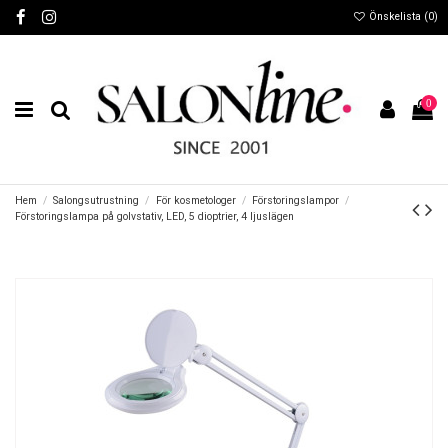
Önskelista (
0
)
0
Hem
Salongsutrustning
För kosmetologer
Förstoringslampor
Förstoringslampa på golvstativ, LED, 5 dioptrier, 4 ljuslägen