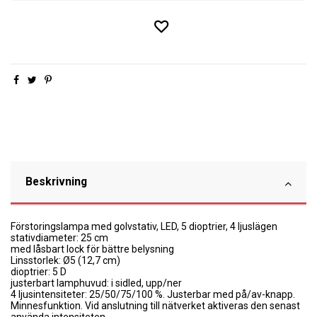
Beskrivning
Förstoringslampa med golvstativ, LED, 5 dioptrier, 4 ljuslägen
stativdiameter: 25 cm
med låsbart lock för bättre belysning
Linsstorlek: Ø5 (12,7 cm)
dioptrier: 5 D
justerbart lamphuvud: i sidled, upp/ner
4 ljusintensiteter: 25/50/75/100 %.
Justerbar med på/av-knapp.
Minnesfunktion.
Vid anslutning till nätverket aktiveras den senast
använda intensiteten