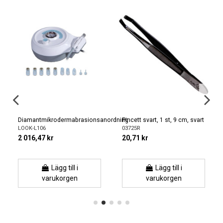
Diamantmikrodermabrasionsanordning
Pincett svart, 1 st, 9 cm, svart
LOOK-L106
03725R
2 016,47 kr
20,71 kr
Lägg till i
Lägg till i
varukorgen
varukorgen