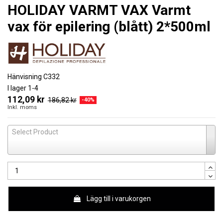
HOLIDAY VARMT VAX Varmt
vax för epilering (blått) 2*500ml
Hänvisning
C332
I lager
1-4
112,09 kr
186,82 kr
-40%
Inkl. moms
Select Product
Lägg till i varukorgen