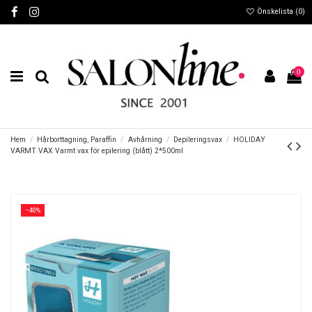
Önskelista (
0
)
0
Hem
Hårborttagning, Paraffin
Avhårning
Depileringsvax
HOLIDAY
VARMT VAX Varmt vax för epilering (blått) 2*500ml
−40%