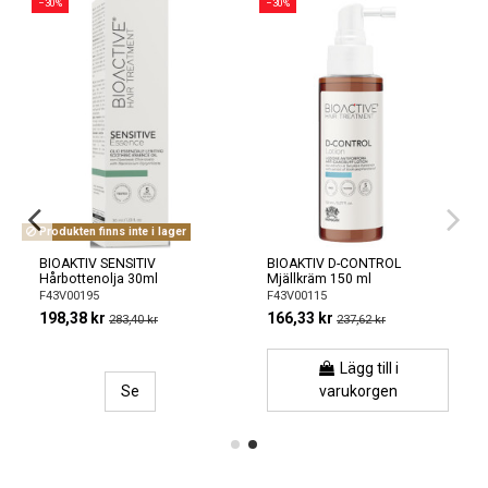
−30%
−30%
Produkten finns inte i lager
BIOAKTIV SENSITIV
BIOAKTIV D-CONTROL
Hårbottenolja 30ml
Mjällkräm 150 ml
F43V00195
F43V00115
198,38 kr
166,33 kr
283,40 kr
237,62 kr
Lägg till i
Se
varukorgen