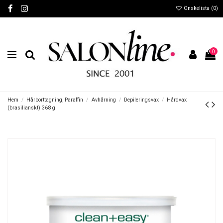
Önskelista (
0
)
0
Hem
Hårborttagning, Paraffin
Avhårning
Depileringsvax
Hårdvax
(brasilianskt) 368 g