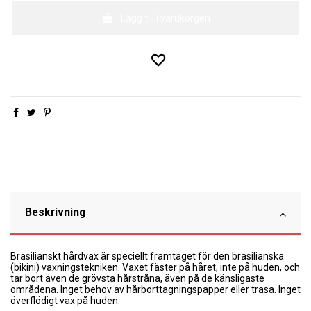
Lägg till i varukorgen
Beskrivning
Brasilianskt hårdvax är speciellt framtaget för den brasilianska
(bikini) vaxningstekniken. Vaxet fäster på håret, inte på huden, och
tar bort även de grövsta hårstråna, även på de känsligaste
områdena. Inget behov av hårborttagningspapper eller trasa. Inget
överflödigt vax på huden.