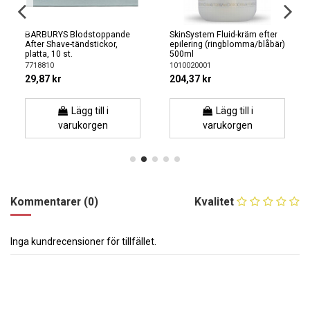
BARBURYS Blodstoppande
SkinSystem Fluid-kräm efter
After Shave-tändstickor,
epilering (ringblomma/blåbär)
platta, 10 st.
500ml
7718810
1010020001
29,87 kr
204,37 kr
Lägg till i
Lägg till i
varukorgen
varukorgen
Kommentarer (0)
Kvalitet
Inga kundrecensioner för tillfället.