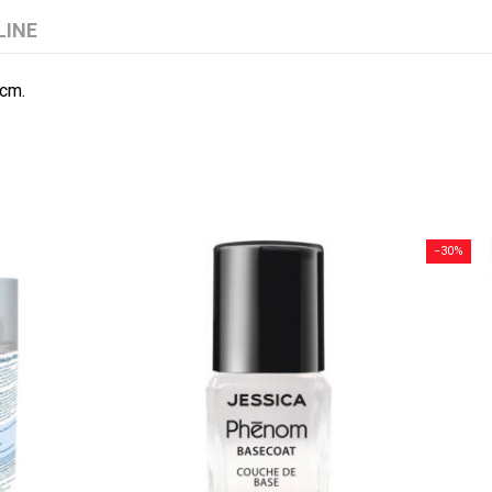
LINE
 cm.
−30%