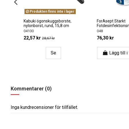
Produkten finns inte i lager
ok
Kabuki ögonskuggsborste,
ForAsept Starkt
nylonborst, rund, 15,8 cm
Fotdesinfektionsmed
04100
048
22,57 kr
76,30 kr
28,67 kr
Se
Lägg till i v
Kommentarer (0)
Inga kundrecensioner för tillfället.