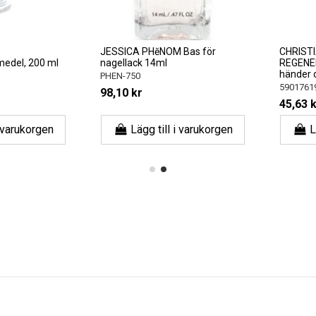
JESSICA PHĕNOM Bas för
CHRISTIAN
el, 200 ml
nagellack 14ml
REGENERAT
händer och
PHEN-750
5901761962
98,10 kr
45,63 kr
6
arukorgen
Lägg till i varukorgen
Lägg