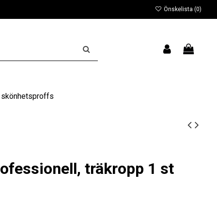
Önskelista (
0
)
 skönhetsproffs
ofessionell, träkropp 1 st