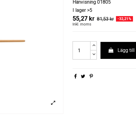
Hänvisning
01805
I lager
>5
55,27 kr
81,53 kr
-32,21%
Inkl. moms
Lägg till