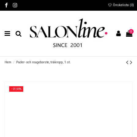
Önskelista (
0
)
0
Hem
Puder- och rougeborste, träkropp, 1 st.
−31,95%