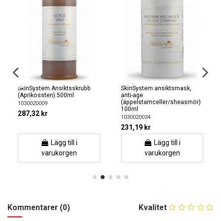
SkinSystem Ansiktsskrubb
SkinSystem ansiktsmask,
(Aprikossten) 500ml
anti-age
(äppelstamceller/sheasmör)
1030020009
100ml
287,32 kr
1030020034
231,19 kr
Lägg till i
Lägg till i
varukorgen
varukorgen
Kommentarer (0)
Kvalitet