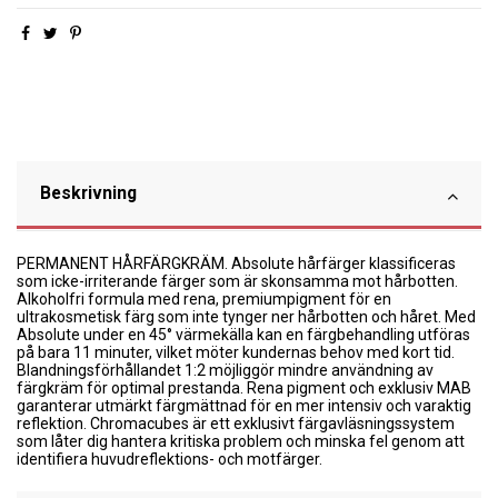
Beskrivning
PERMANENT HÅRFÄRGKRÄM. Absolute hårfärger klassificeras
som icke-irriterande färger som är skonsamma mot hårbotten.
Alkoholfri formula med rena, premiumpigment för en
ultrakosmetisk färg som inte tynger ner hårbotten och håret. Med
Absolute under en 45° värmekälla kan en färgbehandling utföras
på bara 11 minuter, vilket möter kundernas behov med kort tid.
Blandningsförhållandet 1:2 möjliggör mindre användning av
färgkräm för optimal prestanda. Rena pigment och exklusiv MAB
garanterar utmärkt färgmättnad för en mer intensiv och varaktig
reflektion. Chromacubes är ett exklusivt färgavläsningssystem
som låter dig hantera kritiska problem och minska fel genom att
identifiera huvudreflektions- och motfärger.