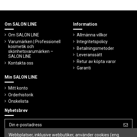
Om SALON LINE
Information
Om SALON LINE
Allmänna villkor
Varumärken | Professionell
Integritetspolicy
kosmetik och
Betalningsmetoder
skönhetsvarumärken –
Leveranssätt
SALON LINE
Retur av köpta varor
Kontakta oss
Garanti
Min SALON LINE
Mitt konto
Orderhistorik
Önskelista
Nyhetsbrev
Webbplatser, inklusive webbutiker, använder cookies (eng.
Du kan avbryta prenumerationen när som