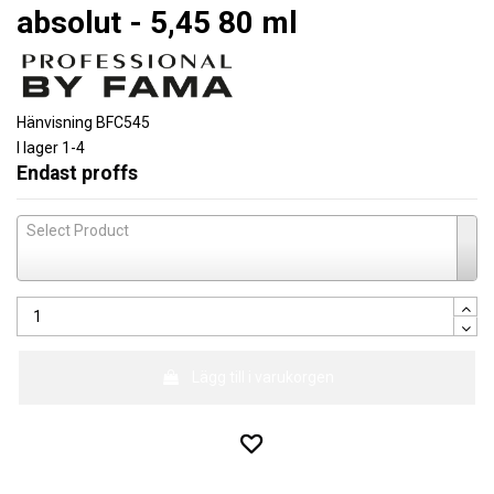
absolut - 5,45 80 ml
Hänvisning
BFC545
I lager
1-4
Endast proffs
Select Product
Lägg till i varukorgen