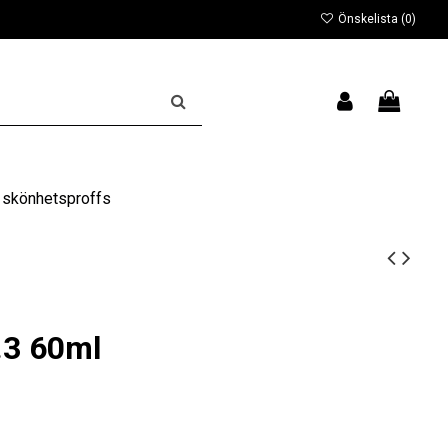
Önskelista (
0
)
 skönhetsproffs
3 60ml