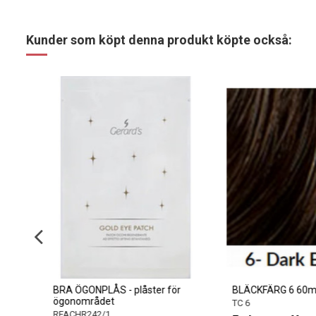
Kunder som köpt denna produkt köpte också:
BRA ÖGONPLÅS - plåster för
BLÄCKFÄRG 6 60ml
ögonområdet
TC 6
RFACHR242/1