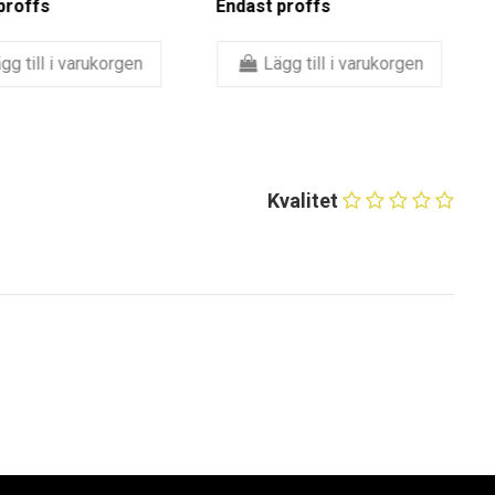
offs
Endast proffs
 till i varukorgen
Lägg till i varukorgen
Kvalitet