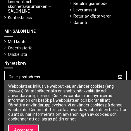
kosmetik och
Betalningsmetoder
skönhetsvarumärken –
Leveranssätt
SALON LINE
Retur av köpta varor
Kontakta oss
Garanti
Min SALON LINE
Mitt konto
Orderhistorik
Önskelista
Nyhetsbrev
Webbplatser, inklusive webbutiker, använder cookies (eng.
Du kan avbryta prenumerationen när som
cookies
) för att säkerställa en snabb, högkvalitativ och
helst.
användarvänlig service. Cookies samlar in anonymiserad
information om besök på webbplatsen och bidrar till att
Följ oss
förbättra användarupplevelsen. Vi använder cookies på denna
webbplats. Genom att fortsätta använda webbplatsen bekräftar
du att du har informerats om användningen av cookies och
godkänner att de lagras på din enhet.
Acceptera