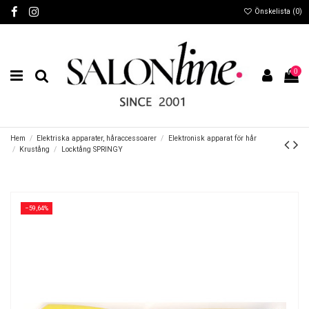
Önskelista (
0
)
0
Hem
Elektriska apparater, håraccessoarer
Elektronisk apparat för hår
Krustång
Locktång SPRINGY
−59,64%