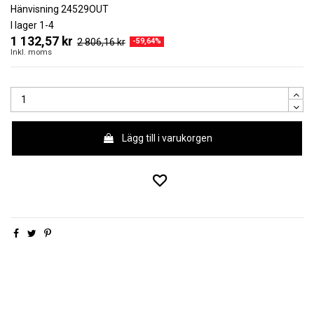
Hänvisning
24529OUT
I lager
1-4
1 132,57 kr
2 806,16 kr
-59,64%
Inkl. moms
Lägg till i varukorgen