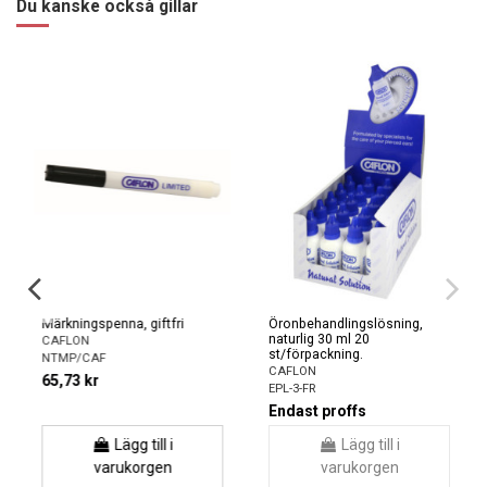
Du kanske också gillar
Märkningspenna, giftfri
Öronbehandlingslösning,
naturlig 30 ml 20
CAFLON
st/förpackning.
NTMP/CAF
CAFLON
65,73 kr
EPL-3-FR
Endast proffs
Lägg till i
Lägg till i
varukorgen
varukorgen