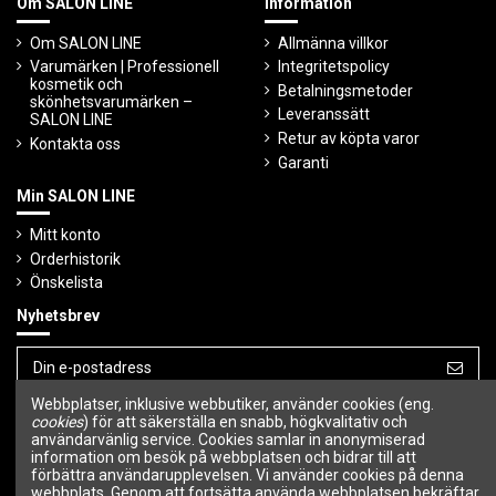
Om SALON LINE
Information
Om SALON LINE
Allmänna villkor
Varumärken | Professionell
Integritetspolicy
kosmetik och
Betalningsmetoder
skönhetsvarumärken –
Leveranssätt
SALON LINE
Retur av köpta varor
Kontakta oss
Garanti
Min SALON LINE
Mitt konto
Orderhistorik
Önskelista
Nyhetsbrev
Webbplatser, inklusive webbutiker, använder cookies (eng.
Du kan avbryta prenumerationen när som
helst.
cookies
) för att säkerställa en snabb, högkvalitativ och
användarvänlig service. Cookies samlar in anonymiserad
information om besök på webbplatsen och bidrar till att
Följ oss
förbättra användarupplevelsen. Vi använder cookies på denna
webbplats. Genom att fortsätta använda webbplatsen bekräftar