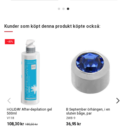
Kunder som köpt denna produkt köpte också:
−40%
HOLIDAY After-depilation gel
B September örhängen, i en
500ml
sluten båge, par
V118
2WB-9
108,30 kr
36,95 kr
180,50 kr