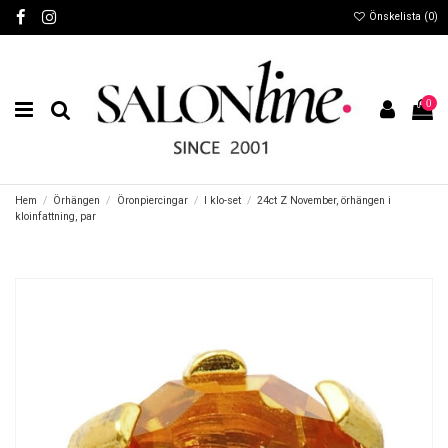
Önskelista (
0
)
0
Hem
Örhängen
Öronpiercingar
I klo-set
24ct Z November, örhängen i
kloinfattning, par