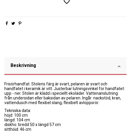
Beskrivning
Frisörhandfat. Stolens färg är svart, pelaren är svart och
handfatet i keramik är vitt. Justerbar lutningsvinkel för handfatet:
upp - ner. Stolen är klädd i speciellt ekoläder. Vattenanslutning:
från undersidan eller baksidan av pelaren. Ingår: nackstöd, kran,
vattendusch med flexibel slang, flexibelt avloppsrör.
Tekniska data:
höjd: 100 cm
längd: 104 cm
diskho: bredd 50 x längd 57 cm
sitthöjd: 46 cm