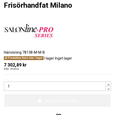
Frisörhandfat Milano
Hänvisning
78138-M-M-B
I lager
Inget lager
Produkten finns inte i lager
7 302,89 kr
Inkl. moms
Lägg till i varukorgen