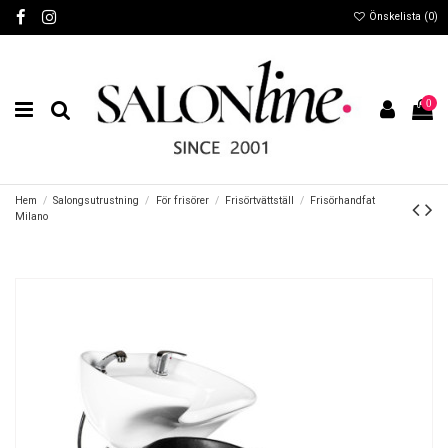
Önskelista (
0
)
0
Hem
Salongsutrustning
För frisörer
Frisörtvättställ
Frisörhandfat
Milano