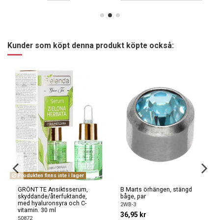
Kunder som köpt denna produkt köpte också:
Produkten finns inte i lager
GRÖNT TE Ansiktsserum,
B Marts örhängen, stängd
skyddande/återfuktande,
båge, par
med hyaluronsyra och C-
2WB-3
vitamin. 30 ml
36,95 kr
50872