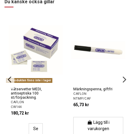
Du kanske också gillar
Produkten finns inte i lager
Våtservetter MEDI,
Märkningspenna, giftfri
antiseptiska 100
CAFLON
st/förpackning.
NTMP/CAF
CAFLON
65,73 kr
CW144
180,72 kr
Lägg till i
Se
varukorgen