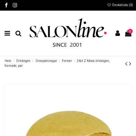
Önskelista (
0
)
0
Hem
Örhängen
Öronpiercingar
Former
24ct Z Moon örhängen,
formade, par