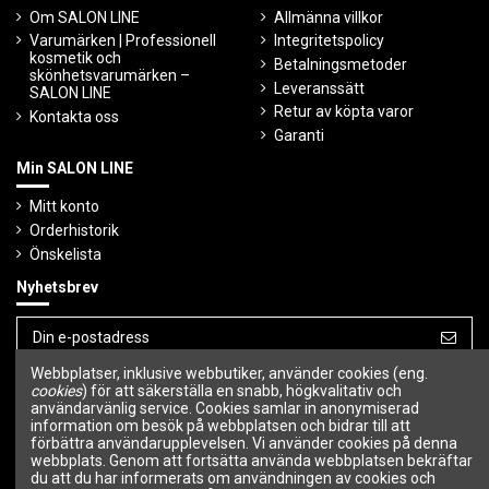
Om SALON LINE
Allmänna villkor
Varumärken | Professionell
Integritetspolicy
kosmetik och
Betalningsmetoder
skönhetsvarumärken –
Leveranssätt
SALON LINE
Retur av köpta varor
Kontakta oss
Garanti
Min SALON LINE
Mitt konto
Orderhistorik
Önskelista
Nyhetsbrev
Webbplatser, inklusive webbutiker, använder cookies (eng.
Du kan avbryta prenumerationen när som
cookies
) för att säkerställa en snabb, högkvalitativ och
helst.
användarvänlig service. Cookies samlar in anonymiserad
information om besök på webbplatsen och bidrar till att
Följ oss
förbättra användarupplevelsen. Vi använder cookies på denna
webbplats. Genom att fortsätta använda webbplatsen bekräftar
du att du har informerats om användningen av cookies och