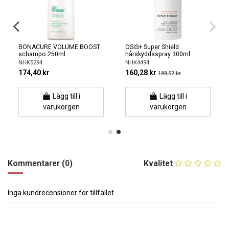
BONACURE VOLUME BOOST
OSiS+ Super Shield
schampo 250ml
hårskyddsspray 300ml
NHK5294
NHK4494
174,40 kr
160,28 kr
188,57 kr
Lägg till i
Lägg till i
varukorgen
varukorgen
Kommentarer (0)
Kvalitet
Inga kundrecensioner för tillfället.