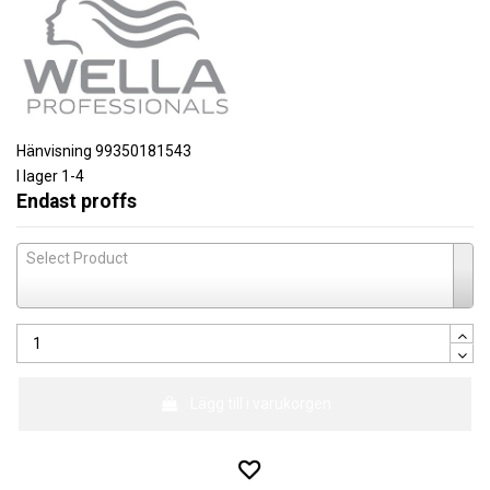
Hänvisning
99350181543
I lager
1-4
Endast proffs
Select Product
Lägg till i varukorgen