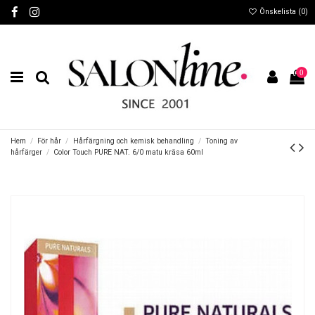
Önskelista (
0
)
0
Hem
För hår
Hårfärgning och kemisk behandling
Toning av
hårfärger
Color Touch PURE NAT. 6/0 matu krāsa 60ml