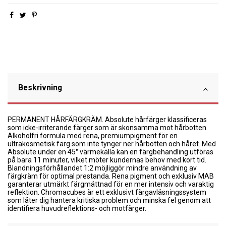
Beskrivning
PERMANENT HÅRFÄRGKRÄM. Absolute hårfärger klassificeras
som icke-irriterande färger som är skonsamma mot hårbotten.
Alkoholfri formula med rena, premiumpigment för en
ultrakosmetisk färg som inte tynger ner hårbotten och håret. Med
Absolute under en 45° värmekälla kan en färgbehandling utföras
på bara 11 minuter, vilket möter kundernas behov med kort tid.
Blandningsförhållandet 1:2 möjliggör mindre användning av
färgkräm för optimal prestanda. Rena pigment och exklusiv MAB
garanterar utmärkt färgmättnad för en mer intensiv och varaktig
reflektion. Chromacubes är ett exklusivt färgavläsningssystem
som låter dig hantera kritiska problem och minska fel genom att
identifiera huvudreflektions- och motfärger.