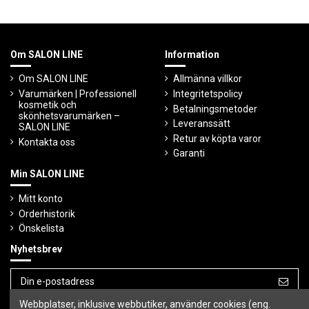
Om SALON LINE
Information
Om SALON LINE
Allmänna villkor
Varumärken | Professionell
Integritetspolicy
kosmetik och
Betalningsmetoder
skönhetsvarumärken –
Leveranssätt
SALON LINE
Retur av köpta varor
Kontakta oss
Garanti
Min SALON LINE
Mitt konto
Orderhistorik
Önskelista
Nyhetsbrev
Webbplatser, inklusive webbutiker, använder cookies (eng.
Du kan avbryta prenumerationen när som