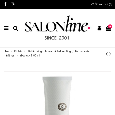
Önskelista (
0
)
0
Hem
För hår
Hårfärgning och kemisk behandling
Permanenta
hårfärger
absolut - 9 80 ml