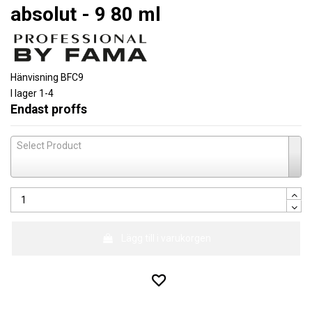
absolut - 9 80 ml
Hänvisning
BFC9
I lager
1-4
Endast proffs
Select Product
Lägg till i varukorgen