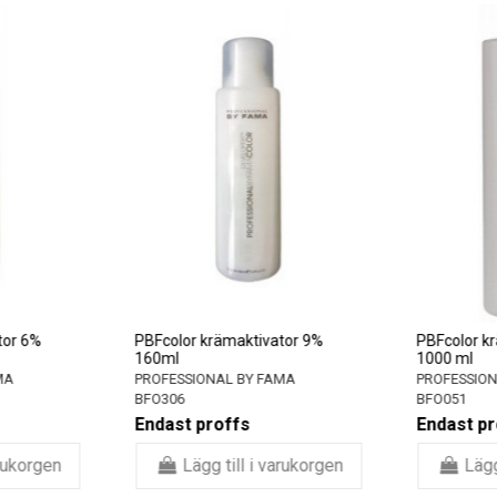
tor 6%
PBFcolor krämaktivator 9%
PBFcolor kr
160ml
1000 ml
MA
PROFESSIONAL BY FAMA
PROFESSION
BFO306
BFO051
Endast proffs
Endast pr
arukorgen
Lägg till i varukorgen
Lägg