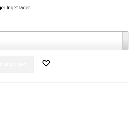
ger
Inget lager
 i varukorgen