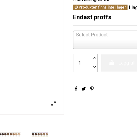
I la
Produkten finns inte i lager
Endast proffs
Select Product
Lägg till