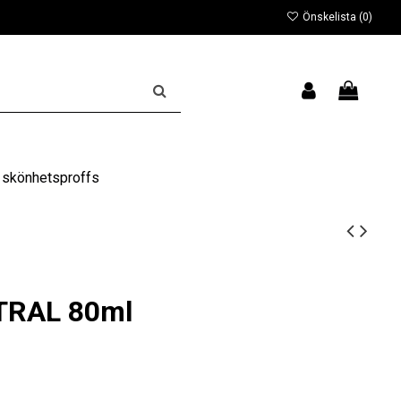
Önskelista (
0
)
 skönhetsproffs
UTRAL 80ml