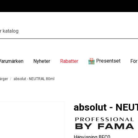
Presentset
Varumärken
Nyheter
Rabatter
För
ärger
absolut - NEUTRAL 80ml
absolut - NE
Hänvisning
BFC0