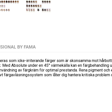
SIONAL BY FAMA
s som icke-irriterande färger som är skonsamma mot hårbotten
t. Med Absolute under en 45° värmekälla kan en färgbehandling u
 användning av färgkräm för optimal prestanda. Rena pigment och
ivt färgavläsningssystem som låter dig hantera kritiska problem 