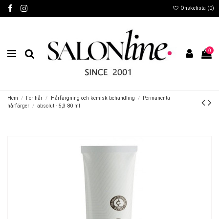
Önskelista (
0
)
0
Hem
För hår
Hårfärgning och kemisk behandling
Permanenta
hårfärger
absolut - 5,3 80 ml