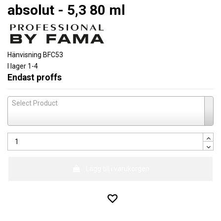
absolut - 5,3 80 ml
Hänvisning
BFC53
I lager
1-4
Endast proffs
Select Product
Lägg till i varukorgen