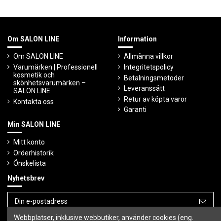
Om SALON LINE
Information
Om SALON LINE
Allmänna villkor
Varumärken | Professionell
Integritetspolicy
kosmetik och
Betalningsmetoder
skönhetsvarumärken –
Leveranssätt
SALON LINE
Retur av köpta varor
Kontakta oss
Garanti
Min SALON LINE
Mitt konto
Orderhistorik
Önskelista
Nyhetsbrev
Webbplatser, inklusive webbutiker, använder cookies (eng.
Du kan avbryta prenumerationen när som