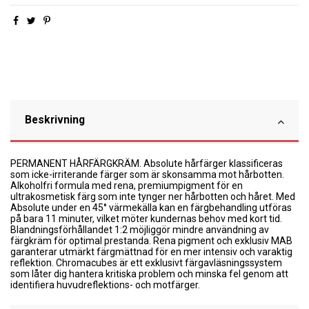
Beskrivning
PERMANENT HÅRFÄRGKRÄM. Absolute hårfärger klassificeras
som icke-irriterande färger som är skonsamma mot hårbotten.
Alkoholfri formula med rena, premiumpigment för en
ultrakosmetisk färg som inte tynger ner hårbotten och håret. Med
Absolute under en 45° värmekälla kan en färgbehandling utföras
på bara 11 minuter, vilket möter kundernas behov med kort tid.
Blandningsförhållandet 1:2 möjliggör mindre användning av
färgkräm för optimal prestanda. Rena pigment och exklusiv MAB
garanterar utmärkt färgmättnad för en mer intensiv och varaktig
reflektion. Chromacubes är ett exklusivt färgavläsningssystem
som låter dig hantera kritiska problem och minska fel genom att
identifiera huvudreflektions- och motfärger.