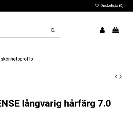
Önskelista (
0
)
 skönhetsproffs
NSE långvarig hårfärg 7.0