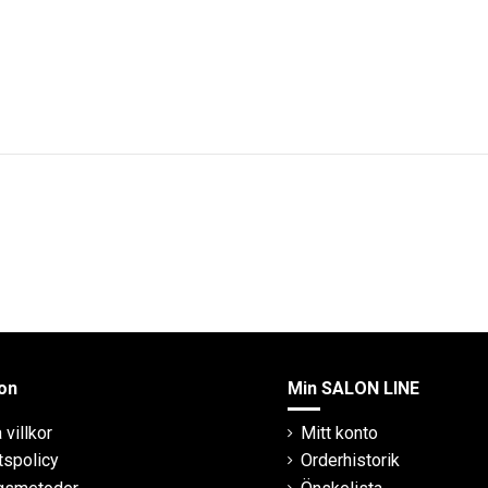
on
Min SALON LINE
villkor
Mitt konto
tspolicy
Orderhistorik