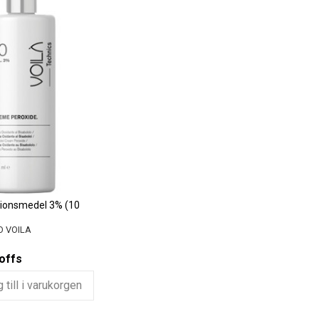
tionsmedel 3% (10
O VOILA
offs
 till i varukorgen