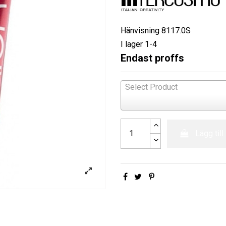
Hänvisning
8117.0S
I lager
1-4
Endast proffs
Select Product
Lägg till