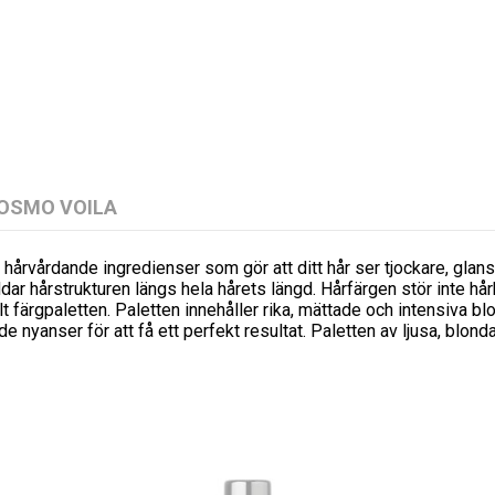
OSMO VOILA
hårvårdande ingredienser som gör att ditt hår ser tjockare, glans
ddar hårstrukturen längs hela hårets längd. Hårfärgen stör inte hå
elt färgpaletten. Paletten innehåller rika, mättade och intensiva b
de nyanser för att få ett perfekt resultat. Paletten av ljusa, blon