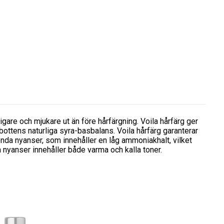
igare och mjukare ut än före hårfärgning. Voila hårfärg ger
rbottens naturliga syra-basbalans. Voila hårfärg garanterar
londa nyanser, som innehåller en låg ammoniakhalt, vilket
da nyanser innehåller både varma och kalla toner.