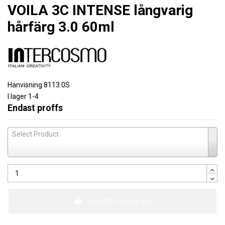
VOILA 3C INTENSE långvarig
hårfärg 3.0 60ml
Hänvisning
8113.0S
I lager
1-4
Endast proffs
Select Product
Lägg till i varukorgen