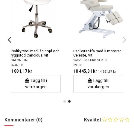
Pedikyrstol med låg höjd och
Pedikyrsoffa med 3 motorer
ryggstöd Candidus, vit
Celeste, Vit
SALON LINE
Salon Line PRO SERIES
374NS-B
3913E
1 831,17 kr
10 445,31 kr
14 921,87 kr
Lägg till i
Lägg till i
varukorgen
varukorgen
Kommentarer (0)
Kvalitet