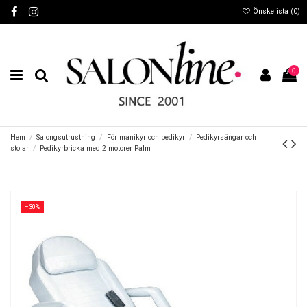
Önskelista (
0
)
0
Hem
Salongsutrustning
För manikyr och pedikyr
Pedikyrsängar och
stolar
Pedikyrbricka med 2 motorer Palm II
−30%