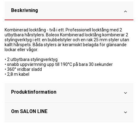
Beskrivning
Kombinerad locktång - två i ett.
Professionell locktång med 2
utbytbara hårstylers.
Boleox Kombinerad locktång kombinerar 2
stylingverktyg i ett: en bubbelstyler och en rak 25 mm styler utan
kallt hårspets.
Båda stylers är keramiskt belagda för glänsande
lockar eller vågor.
• 2 utbytbara stylingverktyg
• snabb uppvärmning upp till 190°C på bara 30 sekunder
• 360° vridbar sladd
• 2,8 m kabel
Produktinformation
Om SALON LINE