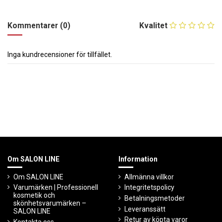
Kommentarer (0)
Kvalitet
Inga kundrecensioner för tillfället.
Om SALON LINE
Information
Om SALON LINE
Allmänna villkor
Varumärken | Professionell
Integritetspolicy
kosmetik och
Betalningsmetoder
skönhetsvarumärken –
Leveranssätt
SALON LINE
Retur av köpta varor
Kontakta oss