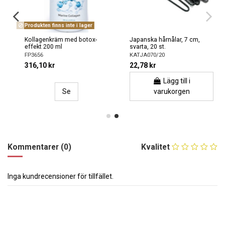
Produkten finns inte i lager
Kollagenkräm med botox-
Japanska hårnålar, 7 cm,
effekt 200 ml
svarta, 20 st.
FP3656
KATJA070/20
316,10 kr
22,78 kr
Lägg till i
Se
varukorgen
Kommentarer (0)
Kvalitet
Inga kundrecensioner för tillfället.