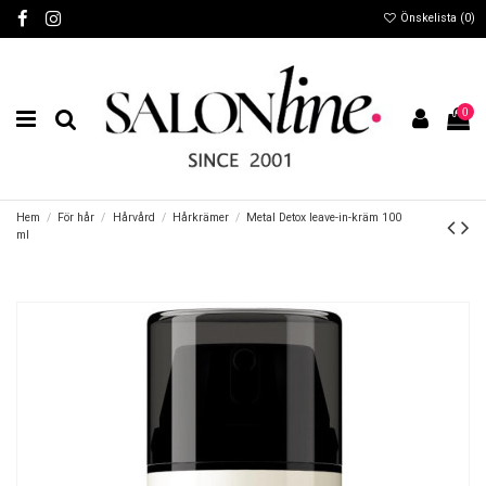
Önskelista (
0
)
0
Hem
För hår
Hårvård
Hårkrämer
Metal Detox leave-in-kräm 100
ml