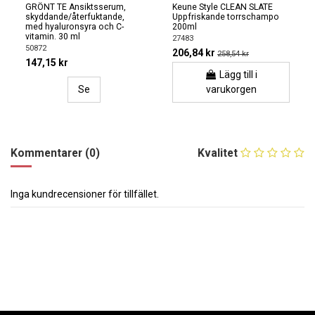
GRÖNT TE Ansiktsserum,
Keune Style CLEAN SLATE
skyddande/återfuktande,
Uppfriskande torrschampo
med hyaluronsyra och C-
200ml
vitamin. 30 ml
27483
50872
206,84 kr
258,54 kr
147,15 kr
Lägg till i
Se
varukorgen
Kommentarer (0)
Kvalitet
Inga kundrecensioner för tillfället.