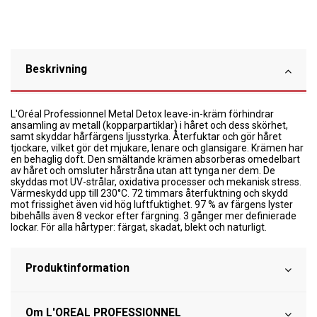
Beskrivning
L'Oréal Professionnel Metal Detox leave-in-kräm förhindrar
ansamling av metall (kopparpartiklar) i håret och dess skörhet,
samt skyddar hårfärgens ljusstyrka. Återfuktar och gör håret
tjockare, vilket gör det mjukare, lenare och glansigare. Krämen har
en behaglig doft. Den smältande krämen absorberas omedelbart
av håret och omsluter hårstråna utan att tynga ner dem. De
skyddas mot UV-strålar, oxidativa processer och mekanisk stress.
Värmeskydd upp till 230°C. 72 timmars återfuktning och skydd
mot frissighet även vid hög luftfuktighet. 97 % av färgens lyster
bibehålls även 8 veckor efter färgning. 3 gånger mer definierade
lockar. För alla hårtyper: färgat, skadat, blekt och naturligt.
Produktinformation
Om L'OREAL PROFESSIONNEL