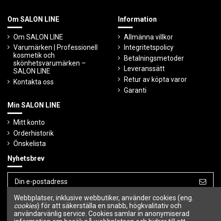
Om SALON LINE
Information
Om SALON LINE
Allmänna villkor
Varumärken | Professionell
Integritetspolicy
kosmetik och
Betalningsmetoder
skönhetsvarumärken –
Leveranssätt
SALON LINE
Retur av köpta varor
Kontakta oss
Garanti
Min SALON LINE
Mitt konto
Orderhistorik
Önskelista
Nyhetsbrev
Webbplatser, inklusive webbutiker, använder cookies (eng.
Du kan avbryta prenumerationen när som
helst.
cookies
) för att säkerställa en snabb, högkvalitativ och
användarvänlig service. Cookies samlar in anonymiserad