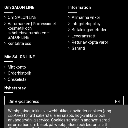
Om SALON LINE
Information
Om SALON LINE
Allmänna villkor
Varumärken | Professionell
Integritetspolicy
kosmetik och
Betalningsmetoder
skönhetsvarumärken –
Leveranssätt
SALON LINE
Retur av köpta varor
Kontakta oss
Garanti
Min SALON LINE
Mitt konto
Orderhistorik
Önskelista
Nyhetsbrev
Webbplatser, inklusive webbutiker, använder cookies (eng.
Du kan avbryta prenumerationen när som
helst.
cookies
) för att säkerställa en snabb, högkvalitativ och
användarvänlig service. Cookies samlar in anonymiserad
information om besök på webbplatsen och bidrar till att
Följ oss