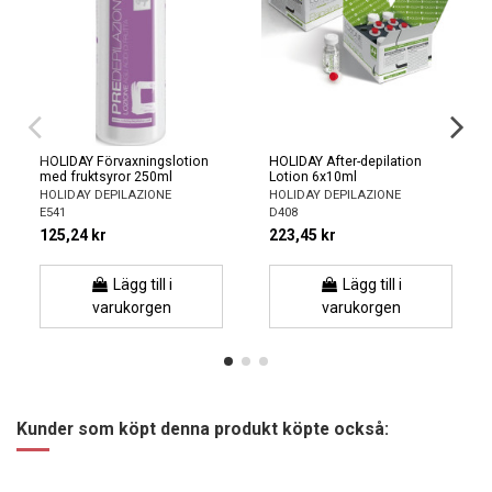
HOLIDAY After-depilation gel
HOLIDAY Kosmetiskt puder
500ml
(fläderbär/zinkoxid) 100g
HOLIDAY DEPILAZIONE
HOLIDAY DEPILAZIONE
V118
A020
108,30 kr
365,58 kr
180,50 kr
Lägg till i
Lägg till i
varukorgen
varukorgen
Kunder som köpt denna produkt köpte också: