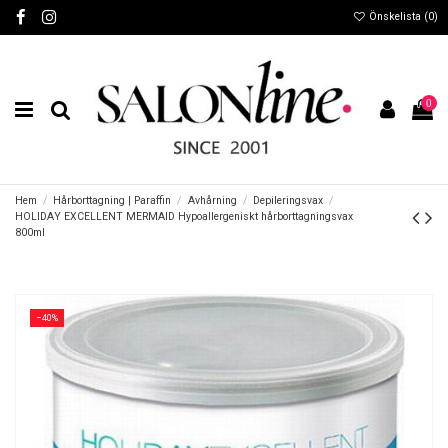
Önskelista (
0
)
0
Hem
Hårborttagning | Paraffin
Avhårning
Depileringsvax
HOLIDAY EXCELLENT MERMAID Hypoallergeniskt hårborttagningsvax
800ml
−40%