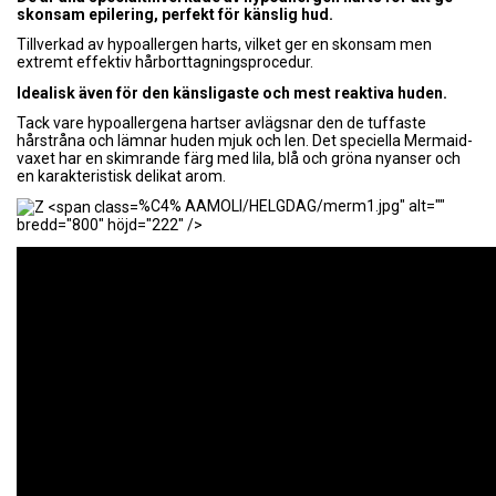
skonsam epilering, perfekt för känslig hud.
Tillverkad av hypoallergen harts, vilket ger en skonsam men
extremt effektiv hårborttagningsprocedur.
Idealisk även för den känsligaste och mest reaktiva huden.
Tack vare hypoallergena hartser avlägsnar den de tuffaste
hårstråna och lämnar huden mjuk och len. Det speciella Mermaid-
vaxet har en skimrande färg med lila, blå och gröna nyanser och
en karakteristisk delikat arom.
%C4% AAMOLI/HELGDAG/merm1.jpg" alt=""
bredd="800" höjd="222" />