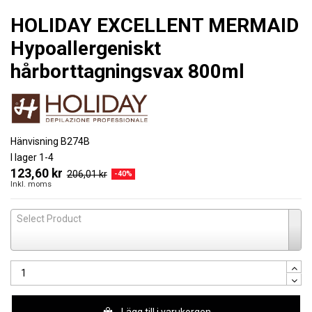
HOLIDAY EXCELLENT MERMAID
Hypoallergeniskt
hårborttagningsvax 800ml
Hänvisning
B274B
I lager
1-4
123,60 kr
206,01 kr
-40%
Inkl. moms
Select Product
Lägg till i varukorgen