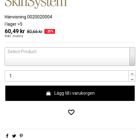
Hänvisning
0020020004
I lager
>5
60,49 kr
80,66 kr
-25%
Inkl. moms
Select Product
Lägg till i varukorgen