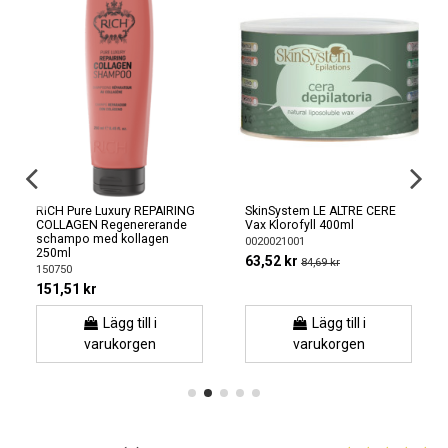
RICH Pure Luxury REPAIRING
SkinSystem LE ALTRE CERE
COLLAGEN Regenererande
Vax Klorofyll 400ml
schampo med kollagen
0020021001
250ml
63,52 kr
84,69 kr
150750
151,51 kr
Lägg till i
Lägg till i
varukorgen
varukorgen