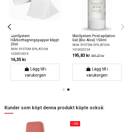
SkinSystem
SkinSystem Post-epilation
Hårborttagningspapper klippt
Gel (Bio Aloe) 150ml
20st
SKIN SYSTEM EPILATION
SKIN SYSTEM EPILATION
1010020154
1020010014
195,83 kr
301,27 kr
16,35 kr
Lägg till i
Lägg till i
varukorgen
varukorgen
Kunder som köpt denna produkt köpte också:
−25%