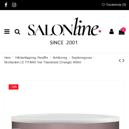
Önskelista (
0
)
0
Hem
Hårborttagning, Paraffin
Avhårning
Depileringsvax
SkinSystem LE TITANO Vax Titandioxid (Orange) 400ml
−25%