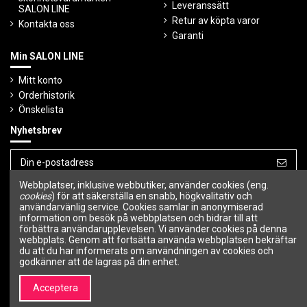
Leveranssätt
SALON LINE
Retur av köpta varor
Kontakta oss
Garanti
Min SALON LINE
Mitt konto
Orderhistorik
Önskelista
Nyhetsbrev
Webbplatser, inklusive webbutiker, använder cookies (eng.
Du kan avbryta prenumerationen när som
helst.
cookies
) för att säkerställa en snabb, högkvalitativ och
användarvänlig service. Cookies samlar in anonymiserad
information om besök på webbplatsen och bidrar till att
Följ oss
förbättra användarupplevelsen. Vi använder cookies på denna
webbplats. Genom att fortsätta använda webbplatsen bekräftar
du att du har informerats om användningen av cookies och
godkänner att de lagras på din enhet.
Acceptera