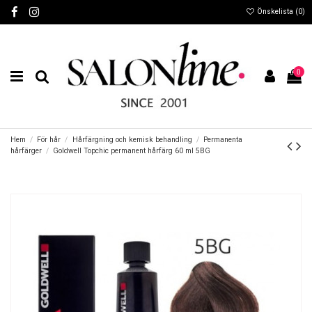
Önskelista (
0
)
0
Hem
För hår
Hårfärgning och kemisk behandling
Permanenta
hårfärger
Goldwell Topchic permanent hårfärg 60 ml 5BG