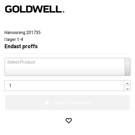
Hänvisning
201735
I lager
1-4
Endast proffs
Select Product
Lägg till i varukorgen