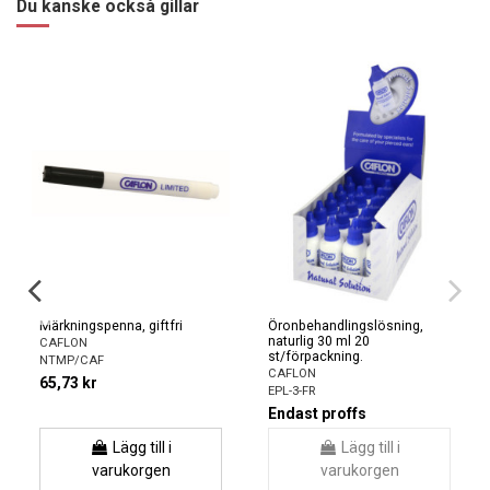
Du kanske också gillar
Märkningspenna, giftfri
Öronbehandlingslösning,
naturlig 30 ml 20
CAFLON
st/förpackning.
NTMP/CAF
CAFLON
65,73 kr
EPL-3-FR
Endast proffs
Lägg till i
Lägg till i
varukorgen
varukorgen