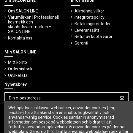
Om SALON LINE
Information
Om SALON LINE
Allmänna villkor
Varumärken | Professionell
Integritetspolicy
kosmetik och
Betalningsmetoder
skönhetsvarumärken –
Leveranssätt
SALON LINE
Retur av köpta varor
Kontakta oss
Garanti
Min SALON LINE
Mitt konto
Orderhistorik
Önskelista
Nyhetsbrev
Webbplatser, inklusive webbutiker, använder cookies (eng.
Du kan avbryta prenumerationen när som
cookies
) för att säkerställa en snabb, högkvalitativ och
helst.
användarvänlig service. Cookies samlar in anonymiserad
information om besök på webbplatsen och bidrar till att
Följ oss
förbättra användarupplevelsen. Vi använder cookies på denna
webbplats. Genom att fortsätta använda webbplatsen bekräftar