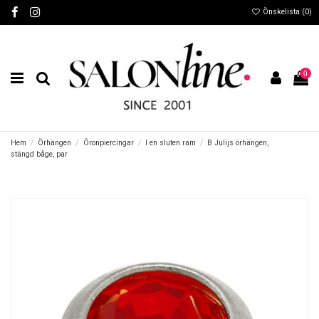
Önskelista (
0
)
0
Hem
Örhängen
Öronpiercingar
I en sluten ram
B Julijs örhängen,
stängd båge, par