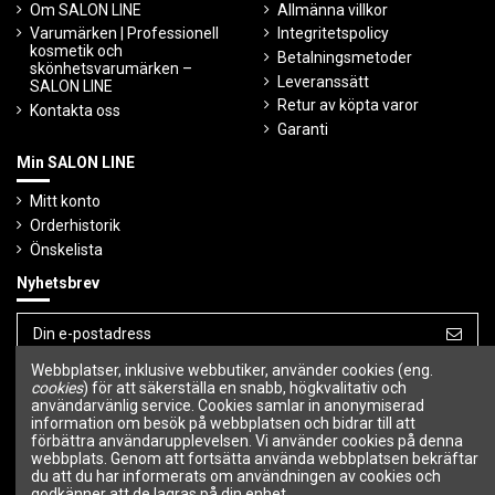
Om SALON LINE
Allmänna villkor
Varumärken | Professionell
Integritetspolicy
kosmetik och
Betalningsmetoder
skönhetsvarumärken –
Leveranssätt
SALON LINE
Retur av köpta varor
Kontakta oss
Garanti
Min SALON LINE
Mitt konto
Orderhistorik
Önskelista
Nyhetsbrev
Webbplatser, inklusive webbutiker, använder cookies (eng.
Du kan avbryta prenumerationen när som
cookies
) för att säkerställa en snabb, högkvalitativ och
helst.
användarvänlig service. Cookies samlar in anonymiserad
information om besök på webbplatsen och bidrar till att
Följ oss
förbättra användarupplevelsen. Vi använder cookies på denna
webbplats. Genom att fortsätta använda webbplatsen bekräftar
du att du har informerats om användningen av cookies och
godkänner att de lagras på din enhet.