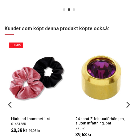
Kunder som köpt denna produkt köpte också:
−58,46%
Hårband i sammet 1 st
24 karat Z februariörhängen, i
sluten infattning, par
0145138R
2YB-2
20,38 kr
49,05 kr
39,68 kr