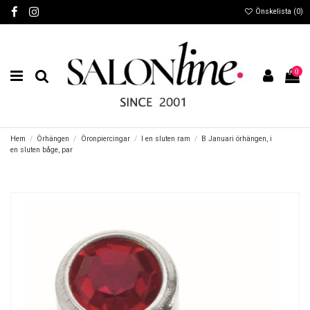
Önskelista (
0
)
0
Hem
Örhängen
Öronpiercingar
I en sluten ram
B Januari örhängen, i
en sluten båge, par