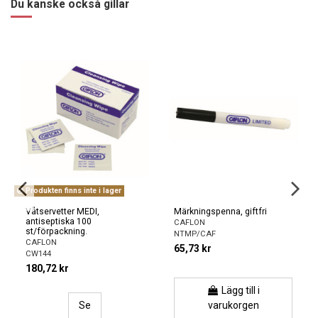
Du kanske också gillar
Produkten finns inte i lager
Våtservetter MEDI,
Märkningspenna, giftfri
antiseptiska 100
CAFLON
st/förpackning.
NTMP/CAF
CAFLON
65,73 kr
CW144
180,72 kr
Lägg till i
Se
varukorgen