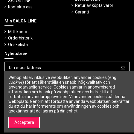
SALON LINE
Retur av köpta varor
Kontakta oss
Garanti
Min SALON LINE
Mitt konto
Orderhistorik
Önskelista
Nyhetsbrev
Webbplatser, inklusive webbutiker, använder cookies (eng.
Du kan avbryta prenumerationen när som
helst.
cookies
) för att säkerställa en snabb, högkvalitativ och
användarvänlig service. Cookies samlar in anonymiserad
information om besök på webbplatsen och bidrar till att
Följ oss
förbättra användarupplevelsen. Vi använder cookies på denna
webbplats. Genom att fortsätta använda webbplatsen bekräftar
du att du har informerats om användningen av cookies och
godkänner att de lagras på din enhet.
Acceptera