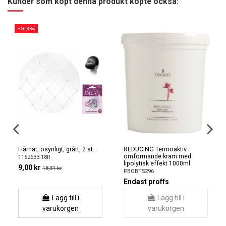
Kunder som köpt denna produkt köpte också:
−50,83%
Hårnät, osynligt, grått, 2 st.
REDUCING Termoaktiv
omformande kräm med
1152633-18R
lipolytisk effekt 1000ml
9,00 kr
18,31 kr
PBOBTS296
Endast proffs
Lägg till i
Lägg till i
varukorgen
varukorgen