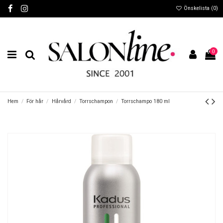
Önskelista (
0
)
0
Hem
För hår
Hårvård
Torrschampon
Torrschampo 180 ml