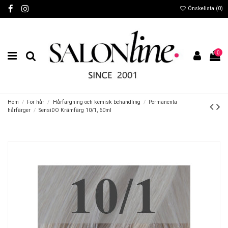
Önskelista (
0
)
0
Hem
För hår
Hårfärgning och kemisk behandling
Permanenta
hårfärger
SensiDO Krämfärg 10/1, 60ml