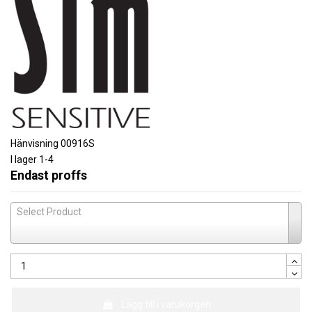
Hänvisning
00916S
I lager
1-4
Endast proffs
Select Product
Lägg till i varukorgen