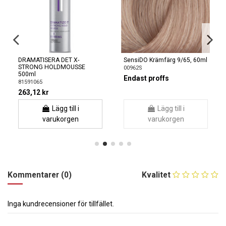
DRAMATISERA DET X-
SensiDO Krämfärg 9/65, 60ml
STRONG HOLDMOUSSE
00962S
500ml
Endast proffs
81591065
263,12 kr
Lägg till i
Lägg till i
varukorgen
varukorgen
Kommentarer (0)
Kvalitet
Inga kundrecensioner för tillfället.