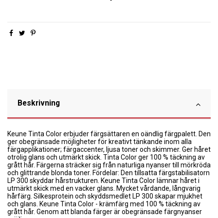
Beskrivning
Keune Tinta Color erbjuder färgsättaren en oändlig färgpalett. Den
ger obegränsade möjligheter för kreativt tänkande inom alla
färgapplikationer; färgaccenter, ljusa toner och skimmer. Ger håret
otrolig glans och utmärkt skick. Tinta Color ger 100 % täckning av
grått hår. Färgerna sträcker sig från naturliga nyanser till mörkröda
och glittrande blonda toner. Fördelar: Den tillsatta färgstabilisatorn
LP 300 skyddar hårstrukturen. Keune Tinta Color lämnar håret i
utmärkt skick med en vacker glans. Mycket vårdande, långvarig
hårfärg. Silkesprotein och skyddsmedlet LP 300 skapar mjukhet
och glans. Keune Tinta Color - krämfärg med 100 % täckning av
grått hår. Genom att blanda färger är obegränsade färgnyanser