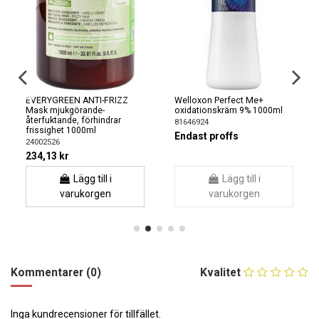
EVERYGREEN ANTI-FRIZZ
Welloxon Perfect Me+
Mask mjukgörande-
oxidationskräm 9% 1000ml
återfuktande, förhindrar
81646924
frissighet 1000ml
Endast proffs
24002526
234,13 kr
Lägg till i
Lägg till i
varukorgen
varukorgen
Kommentarer (0)
Kvalitet
Inga kundrecensioner för tillfället.