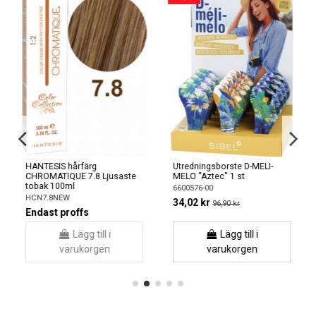
HANTESIS hårfärg
Utredningsborste D-MELI-
CHROMATIQUE 7.8 Ljusaste
MELO "Aztec" 1 st
tobak 100ml
6600576-00
HCN7.8NEW
34,02 kr
96,90 kr
Endast proffs
Lägg till i
Lägg till i
varukorgen
varukorgen