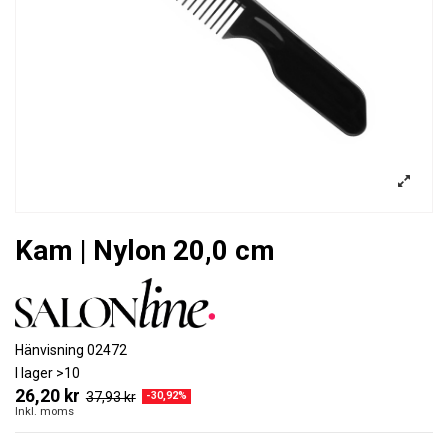
Kam | Nylon 20,0 cm
Hänvisning
02472
I lager
>10
26,20 kr
37,93 kr
-30,92%
Inkl. moms