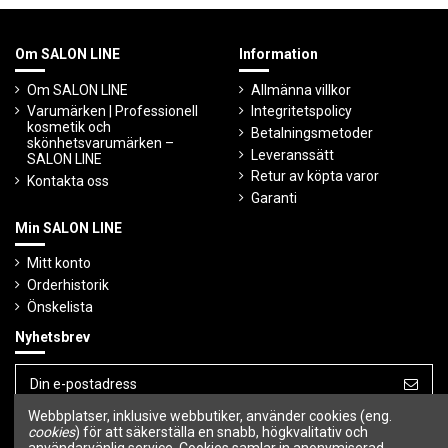
Om SALON LINE
Information
Om SALON LINE
Allmänna villkor
Varumärken | Professionell
Integritetspolicy
kosmetik och
Betalningsmetoder
skönhetsvarumärken –
Leveranssätt
SALON LINE
Retur av köpta varor
Kontakta oss
Garanti
Min SALON LINE
Mitt konto
Orderhistorik
Önskelista
Nyhetsbrev
Webbplatser, inklusive webbutiker, använder cookies (eng.
Du kan avbryta prenumerationen när som
cookies
) för att säkerställa en snabb, högkvalitativ och
helst.
användarvänlig service. Cookies samlar in anonymiserad