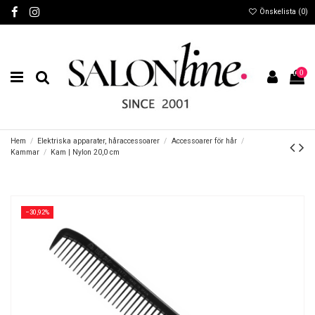
Önskelista (
0
)
0
Hem
Elektriska apparater, håraccessoarer
Accessoarer för hår
Kammar
Kam | Nylon 20,0 cm
−30,92%