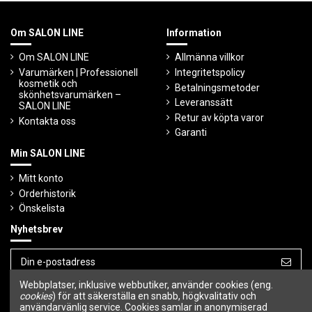
Om SALON LINE
Information
Om SALON LINE
Allmänna villkor
Varumärken | Professionell
Integritetspolicy
kosmetik och
Betalningsmetoder
skönhetsvarumärken –
Leveranssätt
SALON LINE
Retur av köpta varor
Kontakta oss
Garanti
Min SALON LINE
Mitt konto
Orderhistorik
Önskelista
Nyhetsbrev
Webbplatser, inklusive webbutiker, använder cookies (eng.
Du kan avbryta prenumerationen när som
helst.
cookies
) för att säkerställa en snabb, högkvalitativ och
användarvänlig service. Cookies samlar in anonymiserad