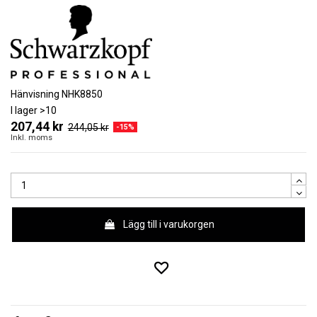
Hänvisning
NHK8850
I lager
>10
207,44 kr
244,05 kr
-15%
Inkl. moms
Lägg till i varukorgen