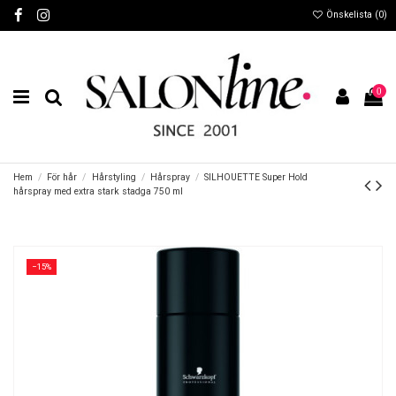
Önskelista (
0
)
0
Hem
För hår
Hårstyling
Hårspray
SILHOUETTE Super Hold
hårspray med extra stark stadga 750 ml
−15%