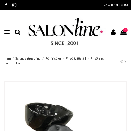
Önskelista (
0
)
0
Hem
Salongsutrustning
För frisörer
Frisörtvättställ
Frisörens
handfat Eve