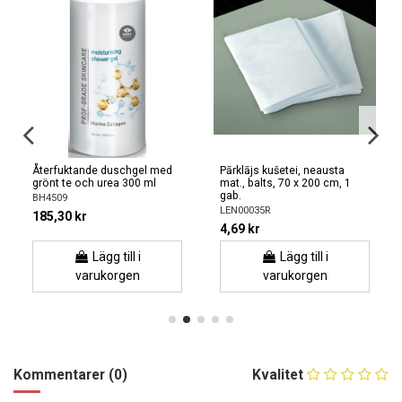
Återfuktande duschgel med
Pārklājs kušetei, neausta
grönt te och urea 300 ml
mat., balts, 70 x 200 cm, 1
gab.
BH4509
LEN00035R
185,30 kr
4,69 kr
Lägg till i
Lägg till i
varukorgen
varukorgen
Kommentarer (0)
Kvalitet