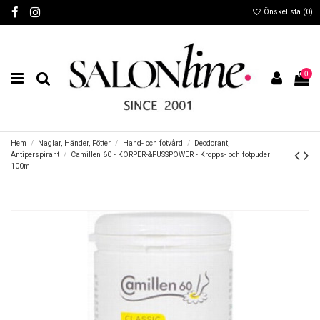
Önskelista (
0
)
0
Hem
Naglar, Händer, Fötter
Hand- och fotvård
Deodorant,
Antiperspirant
Camillen 60 - KORPER-&FUSSPOWER - Kropps- och fotpuder
100ml