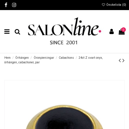
Önskelista (
0
)
0
Hem
Örhängen
Öronpiercingar
Cabachons
24ct Z svart onyx,
örhängen, cabachoner, par