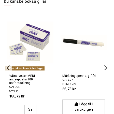
Du kanske också gillar
Produkten finns inte i lager
Våtservetter MEDI,
Märkningspenna, giftfri
antiseptiska 100
CAFLON
st/förpackning.
NTMP/CAF
CAFLON
65,73 kr
CW144
180,72 kr
Lägg till i
Se
varukorgen