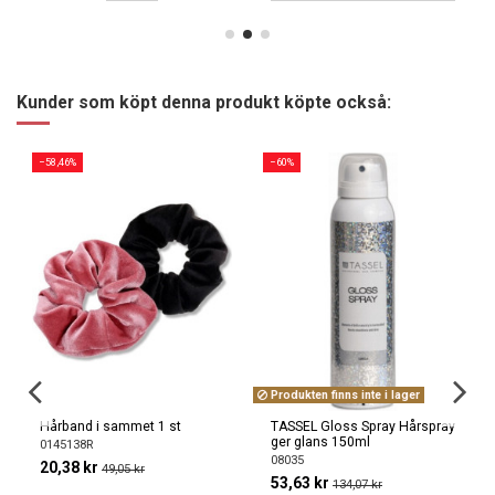
Kunder som köpt denna produkt köpte också:
−58,46%
−60%
Produkten finns inte i lager
Hårband i sammet 1 st
TASSEL Gloss Spray Hårspray
ger glans 150ml
0145138R
08035
20,38 kr
49,05 kr
53,63 kr
134,07 kr