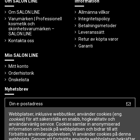
Om SALON LINE
Information
Om SALON LINE
Allmänna villkor
Varumärken | Professionell
Integritetspolicy
kosmetik och
Betalningsmetoder
skönhetsvarumärken –
Leveranssätt
SALON LINE
Retur av köpta varor
Kontakta oss
Garanti
Min SALON LINE
Mitt konto
Orderhistorik
Önskelista
Nyhetsbrev
Webbplatser, inklusive webbutiker, använder cookies (eng.
Du kan avbryta prenumerationen när som
helst.
cookies
) för att säkerställa en snabb, högkvalitativ och
användarvänlig service. Cookies samlar in anonymiserad
information om besök på webbplatsen och bidrar till att
Följ oss
förbättra användarupplevelsen. Vi använder cookies på denna
webbplats. Genom att fortsätta använda webbplatsen bekräftar